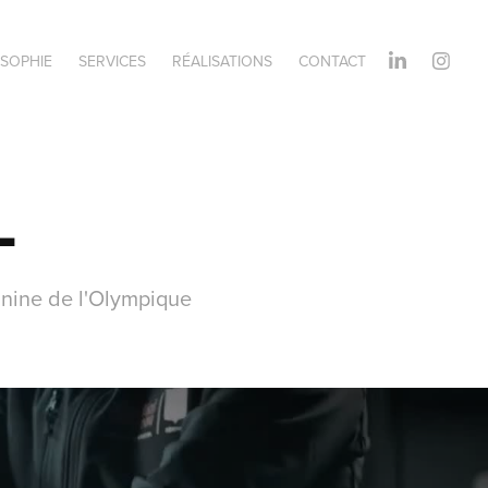
OSOPHIE
SERVICES
RÉALISATIONS
CONTACT
L
inine de l'Olympique