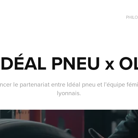
PHIL
IDÉAL PNEU x O
ncer le partenariat entre Idéal pneu et l'équipe fém
lyonnais.